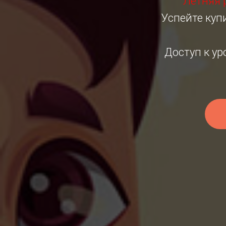
Летняя 
Успейте купи
Доступ к у