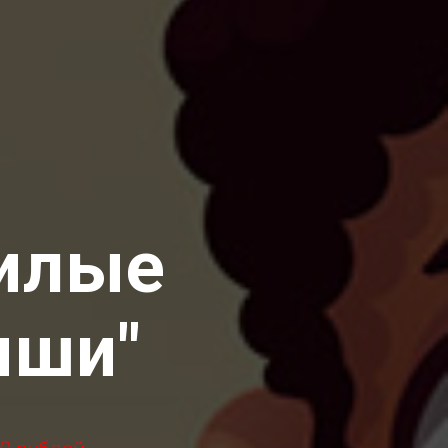
Милые
ыши"