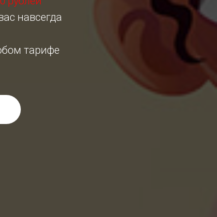
0 рублей
 вас навсегда
юбом тарифе