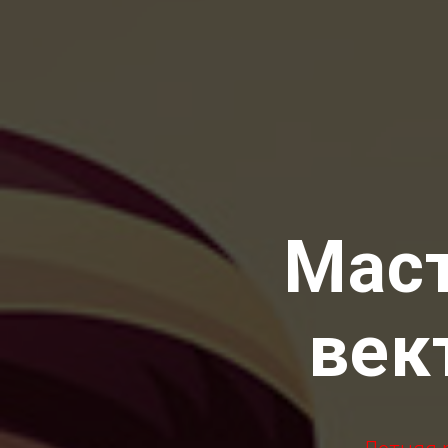
Маст
век