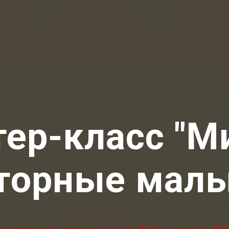
ер-класс "
торные мал